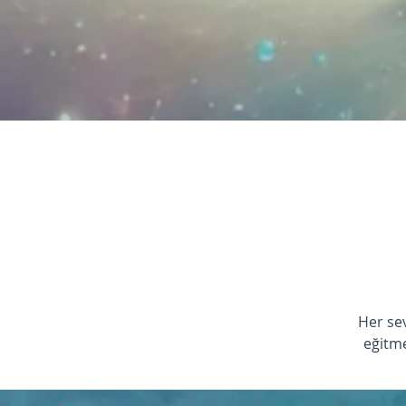
Her se
eğitme