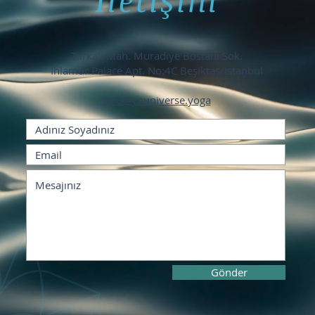
Türkali Mah. Muradiye Bostanı Sok.
Ihlamur Palace Apt. No:4C Beşiktaş/İstanbul
info@youniverse.yoga
Gönder