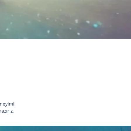
neyimli
zırız.​